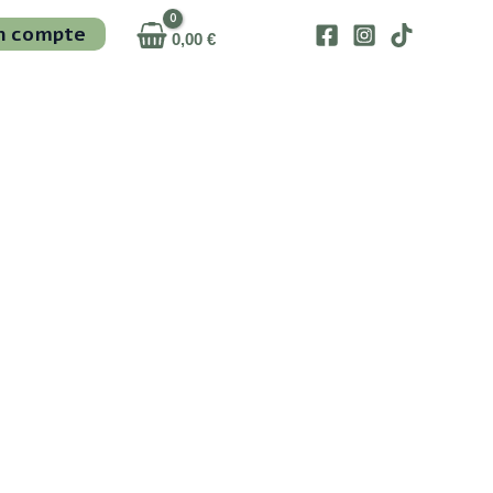
n compte
0,00
€