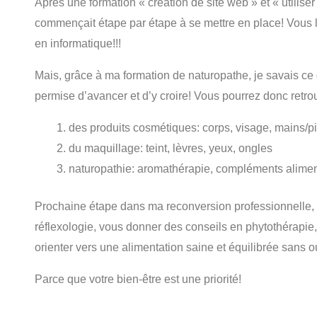
Après une formation « création de site web » et « utiliser
commençait étape par étape à se mettre en place! Vous l’
en informatique!!!
Mais, grâce à ma formation de naturopathe, je savais ce 
permise d’avancer et d’y croire! Vous pourrez donc retro
des produits cosmétiques: corps, visage, mains/p
du maquillage: teint, lèvres, yeux, ongles
naturopathie: aromathérapie, compléments aliment
Prochaine étape dans ma reconversion professionnelle, d
réflexologie, vous donner des conseils en phytothérapie,
orienter vers une alimentation saine et équilibrée sans oub
Parce que votre bien-être est une priorité!