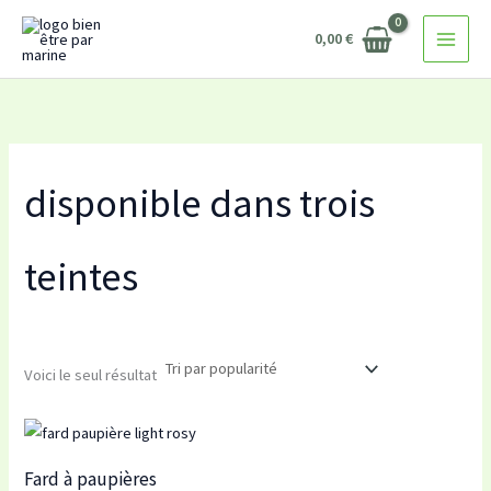
Aller
0,00
€
au
contenu
disponible dans trois
teintes
Voici le seul résultat
Fard à paupières