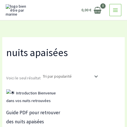
Aller
0,00
€
au
contenu
nuits apaisées
Voici le seul résultat
Guide PDF pour retrouver
des nuits apaisées