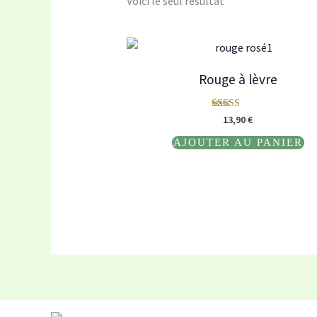
Voici le seul résultat
Rouge à lèvre
Note
13,90
€
5.00
sur 5
AJOUTER AU PANIER