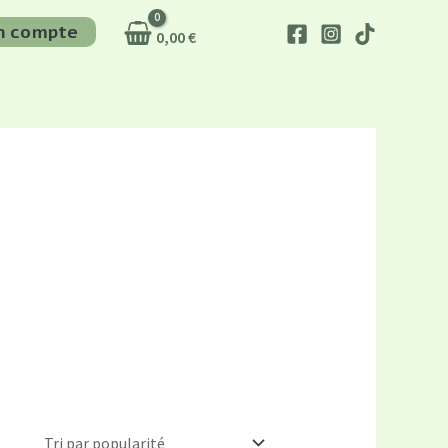
n compte
0,00
€