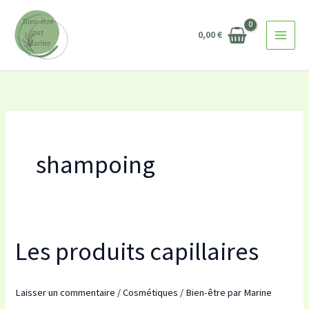
Aller
au
0,00
€
contenu
shampoing
Les produits capillaires
Les
produits
capillaires
Laisser un commentaire
/
Cosmétiques
/
Bien-être par Marine