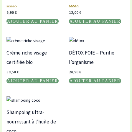
Note
Note
6,90
€
12,00
€
5.00
5.00
sur 5
sur 5
AJOUTER AU PANIER
AJOUTER AU PANIER
Crème riche visage
DÉTOX FOIE – Purifie
certifiée bio
l’organisme
38,50
€
28,50
€
AJOUTER AU PANIER
AJOUTER AU PANIER
Shampoing ultra-
nourrissant à l’huile de
coco