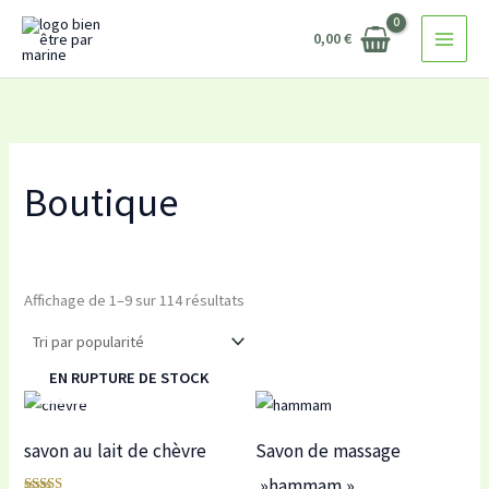
Trié
Aller
par
popularité
0,00
€
au
contenu
Boutique
Affichage de 1–9 sur 114 résultats
EN RUPTURE DE STOCK
savon au lait de chèvre
Savon de massage
»hammam »