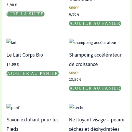
Note
5,90
€
5.00
sur 5
Note
LIRE LA SUITE
6,90
€
5.00
sur 5
AJOUTER AU PANIER
Le Lait Corps Bio
Shampoing accélérateur
de croissance
14,90
€
AJOUTER AU PANIER
Note
13,50
€
5.00
sur 5
AJOUTER AU PANIER
Savon exfoliant pour les
Nettoyant visage – peaux
Pieds
sèches et déshydratées