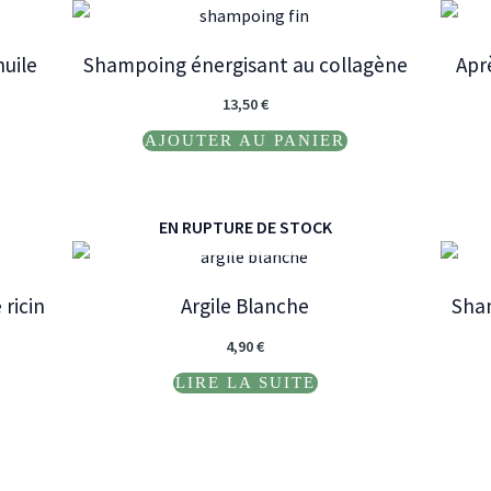
huile
Shampoing énergisant au collagène
Apr
13,50
€
AJOUTER AU PANIER
EN RUPTURE DE STOCK
 ricin
Argile Blanche
Sham
4,90
€
LIRE LA SUITE