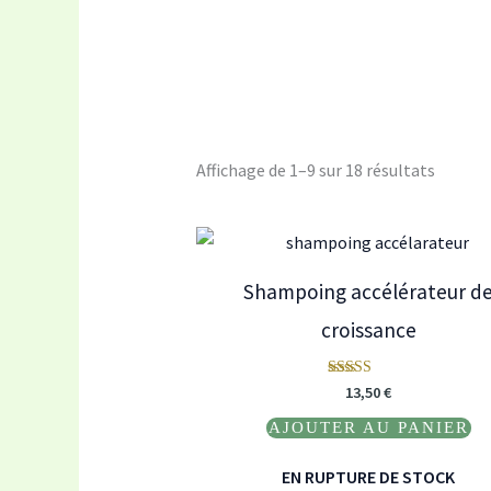
Affichage de 1–9 sur 18 résultats
Shampoing accélérateur d
croissance
Note
13,50
€
5.00
sur 5
AJOUTER AU PANIER
EN RUPTURE DE STOCK