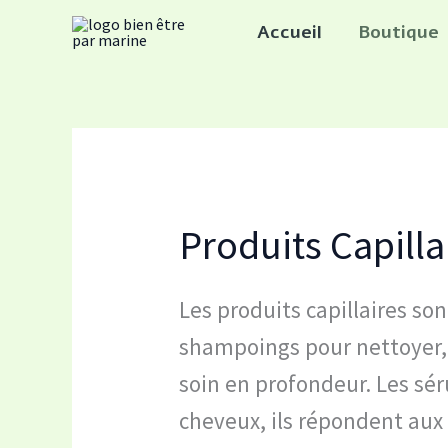
Trié
Aller
par
Accueil
Boutique
popular
au
contenu
Produits Capilla
Les produits capillaires son
shampoings pour nettoyer, 
soin en profondeur. Les sér
cheveux, ils répondent aux