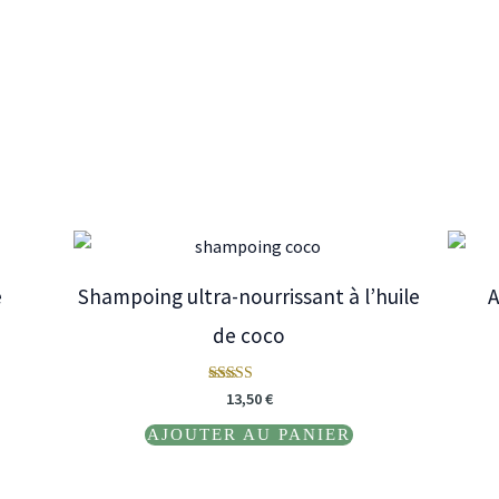
e
Shampoing ultra-nourrissant à l’huile
A
de coco
Note
13,50
€
5.00
sur 5
AJOUTER AU PANIER