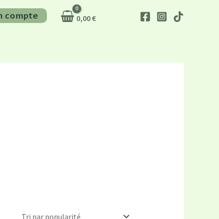
n compte
0,00
€