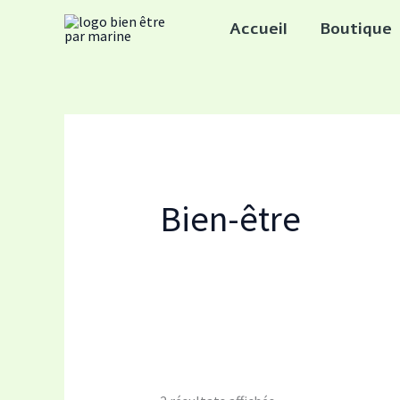
Trié
Aller
par
Accueil
Boutique
popularité
au
contenu
Bien-être