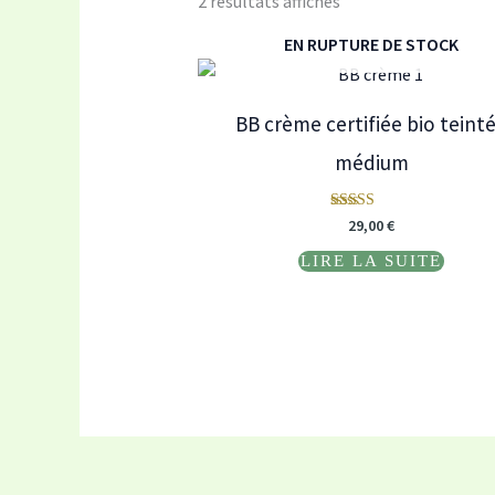
2 résultats affichés
EN RUPTURE DE STOCK
BB crème certifiée bio teint
médium
Note
29,00
€
5.00
sur 5
LIRE LA SUITE