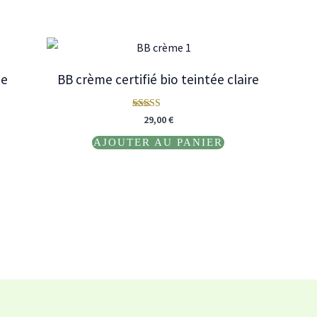
ée
BB crème certifié bio teintée claire
Note
29,00
€
5.00
sur 5
AJOUTER AU PANIER