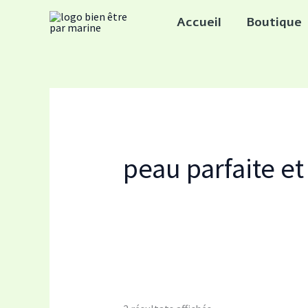
Trié
Aller
par
Accueil
Boutique
popularité
au
contenu
peau parfaite et