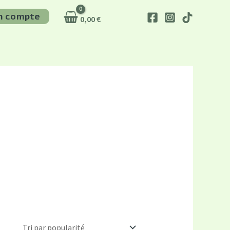
n compte
0,00
€