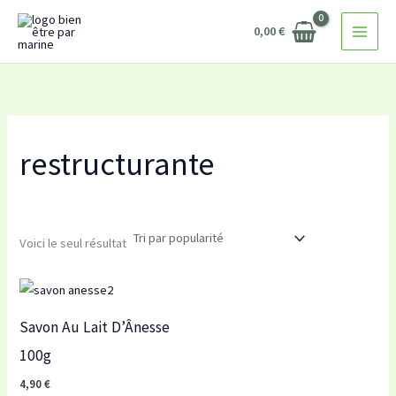
Aller
0,00
€
au
contenu
restructurante
Voici le seul résultat
Savon Au Lait D’Ânesse
100g
4,90
€