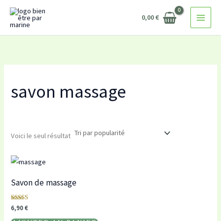
Aller
0,00
€
au
contenu
savon massage
Voici le seul résultat
Savon de massage
Note
6,90
€
5.00
sur 5