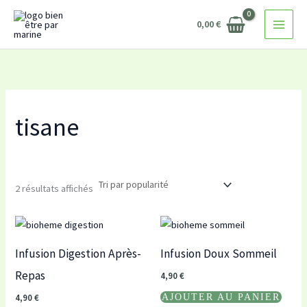
Trié
Aller
par
popularité
0,00
€
au
contenu
tisane
2 résultats affichés
Infusion Digestion Après-
Infusion Doux Sommeil
Repas
4,90
€
AJOUTER AU PANIER
4,90
€