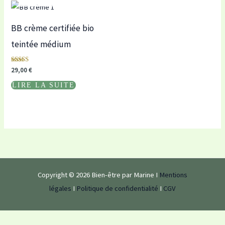
BB crème certifiée bio
teintée médium
Note
29,00
€
5.00
sur 5
LIRE LA SUITE
Copyright © 2026 Bien-être par Marine I
Mentions
légales
I
Politique de confidentialité
I
CGV