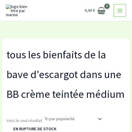
Aller
0,00
€
au
contenu
tous les bienfaits de la
bave d'escargot dans une
BB crème teintée médium
Voici le seul résultat
EN RUPTURE DE STOCK