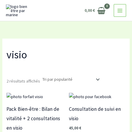
Trié
Aller
par
popularité
0,00
€
au
contenu
visio
2 résultats affichés
Pack Bien-être : Bilan de
Consultation de suivi en
vitalité + 2 consultations
visio
en visio
45,00
€