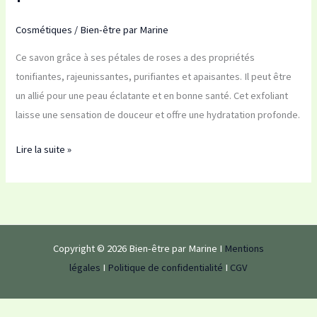
de
roses
Cosmétiques
/
Bien-être par Marine
Ce savon grâce à ses pétales de roses a des propriétés
tonifiantes, rajeunissantes, purifiantes et apaisantes. Il peut être
un allié pour une peau éclatante et en bonne santé. Cet exfoliant
laisse une sensation de douceur et offre une hydratation profonde.
Lire la suite »
Copyright © 2026 Bien-être par Marine I
Mentions
légales
I
Politique de confidentialité
I
CGV