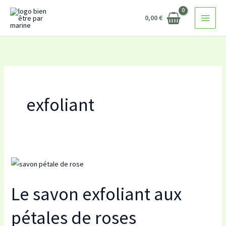
Aller
0,00
€
au
contenu
exfoliant
Le
savon
Le savon exfoliant aux
exfoliant
aux
pétales de roses
pétales