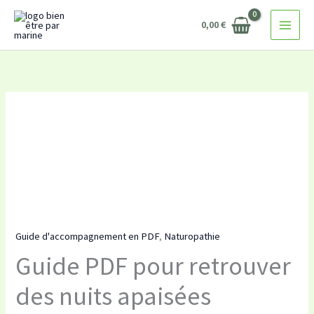
Guide
Aller
PDF
0,00
€
au
pour
contenu
retrouver
des
nuits
quantité
apaisées
de
Guide
PDF
pour
retrouver
des
Guide d'accompagnement en PDF
,
Naturopathie
nuits
Guide PDF pour retrouver
apaisées
des nuits apaisées