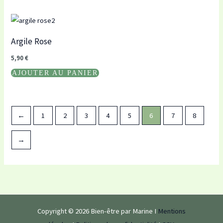
Argile Rose
5,90
€
AJOUTER AU PANIER
←
1
2
3
4
5
6
7
8
→
Copyright © 2026 Bien-être par Marine I
Mentions