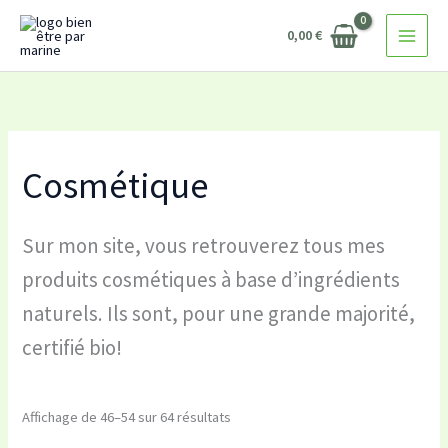
Trié
Aller
par
popularité
0,00
€
au
contenu
Cosmétique
Sur mon site, vous retrouverez tous mes
produits cosmétiques à base d’ingrédients
naturels. Ils sont, pour une grande majorité,
certifié bio!
Affichage de 46–54 sur 64 résultats