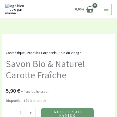
Savon
Aller
Bio
0,00
€
au
&
contenu
Naturel
Carotte
Fraîche
quantité
de
Cosmétique
,
Produits Corporels
,
Soin du Visage
Savon
Savon Bio & Naturel
Bio
&
Carotte Fraîche
Naturel
Carotte
Fraîche
5,90
€
+ frais de livraison
Disponibilité :
3 en stock
-
+
AJOUTER AU
PANIER