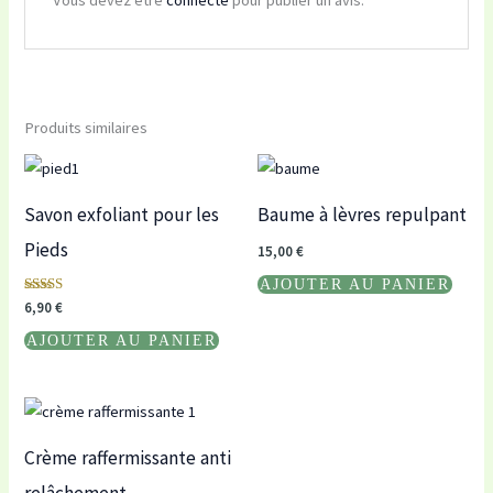
Produits similaires
Savon exfoliant pour les
Baume à lèvres repulpant
Pieds
15,00
€
AJOUTER AU PANIER
Note
6,90
€
5.00
sur 5
AJOUTER AU PANIER
Crème raffermissante anti
relâchement