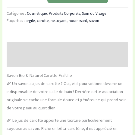
Catégories :
Cosmétique
,
Produits Corporels
,
Soin du Visage
Étiquettes :
argile
,
carotte
,
nettoyant
,
nourrissant
,
savon
Description
Avis (0)
Savon Bio & Naturel Carotte Fraîche
🌿 Un savon au jus de carotte ? Oui, et il pourrait bien devenir un
indispensable de votre salle de bain ! Derrière cette association
originale se cache une formule douce et généreuse qui prend soin
de votre peau au quotidien.
🌿 Le jus de carotte apporte une texture particulièrement
soyeuse au savon. Riche en bêta-carotène, il est apprécié en