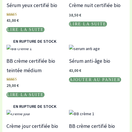
Sérum yeux certifié bio
Crème nuit certifiée bio
38,50
€
Note
43,00
€
5.00
LIRE LA SUITE
sur 5
LIRE LA SUITE
EN RUPTURE DE STOCK
BB crème certifiée bio
Sérum anti-âge bio
teintée médium
43,00
€
AJOUTER AU PANIER
Note
29,00
€
5.00
sur 5
LIRE LA SUITE
EN RUPTURE DE STOCK
Crème jour certifiée bio
BB crème certifié bio