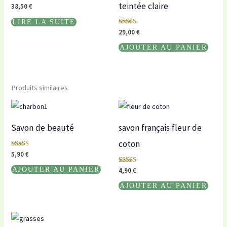
teintée claire
38,50
€
LIRE LA SUITE
Note
29,00
€
5.00
sur 5
AJOUTER AU PANIER
Produits similaires
Savon de beauté
savon français fleur de
coton
Note
5,90
€
5.00
sur 5
Note
AJOUTER AU PANIER
4,90
€
5.00
sur 5
AJOUTER AU PANIER