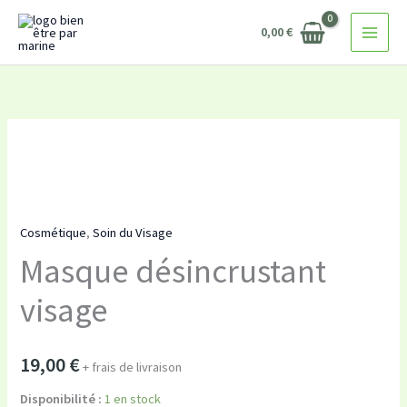
Masque
Aller
désincrustant
0,00
€
au
visage
contenu
quantité
de
Masque
désincrustant
Cosmétique
,
Soin du Visage
visage
Masque désincrustant
visage
19,00
€
+ frais de livraison
Disponibilité :
1 en stock