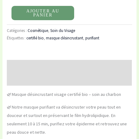
AJOUTER AU
PANIER
Catégories :
Cosmétique
,
Soin du Visage
Étiquettes :
certifié bio
,
masque désincrustant
,
purifiant
Description
Avis (0)
🌿Masque désincrustant visage certifié bio – soin au charbon
🌿Notre masque purifiant va désincruster votre peau tout en
douceur et surtout en préservant le film hydrolipidique. En
seulement 10 à 15 min, purifiez votre épiderme et retrouvez une
peau douce et nette.