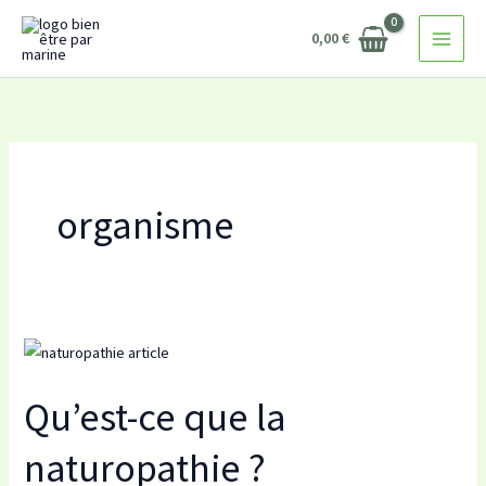
Aller
0,00
€
au
contenu
organisme
Qu’est-
ce
Qu’est-ce que la
que
la
naturopathie ?
naturopathie ?